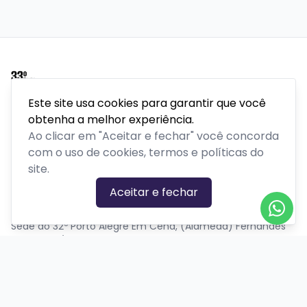
Este site usa cookies para garantir que você
Porto Alegre em Cena é um festival internacional de
obtenha a melhor experiência.
teatro realizado pela Secretaria Municipal de Cultura de
Ao clicar em "Aceitar e fechar" você concorda
Porto Alegre há 32 anos.
Mais do que um festival é um movimento cultural que
com o uso de cookies, termos e políticas do
atravessa gerações, conecta artistas e público, e reafirma,
site.
ano após ano, a potência do encontro da cidade com a
Aceitar e fechar
arte.
Sede do 32º Porto Alegre Em Cena, (Alameda) Fernandes
Vieira, 524/301 - Bom Fim
PLATAFORMA POR
Precisa de ajuda?