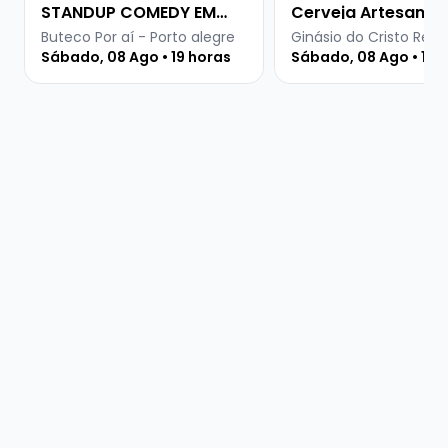
STANDUP COMEDY EM
Cerveja Artesanal
PORTO ALEGRE
Buteco Por aí - Porto alegre
Ginásio do Cristo Rei -
Sábado, 08 Ago • 19 horas
Sábado, 08 Ago • 15 