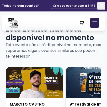
Trabalha com eventos?
Crie seu evento com a TriRS
Fec
Este Evento não está
disponível no momento
Este evento não está disponível no momento, mas
separamos alguns eventos similares que podem
te interessar.
Veja mais sobre MARCITO CASTRO - STANDUP COME
Veja mais sobre 9º Fe
MARCITO CASTRO -
9º Festival de Inve