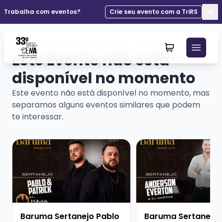
Trabalha com eventos?
Crie seu evento com a TriRS
Fec
Este Evento não está
disponível no momento
Este evento não está disponível no momento, mas
separamos alguns eventos similares que podem
te interessar.
Veja mais sobre Baruma Sertanejo Pablo e Patrick + D
Veja mais sobre Barum
Baruma Sertanejo Pablo
Baruma Sertanejo