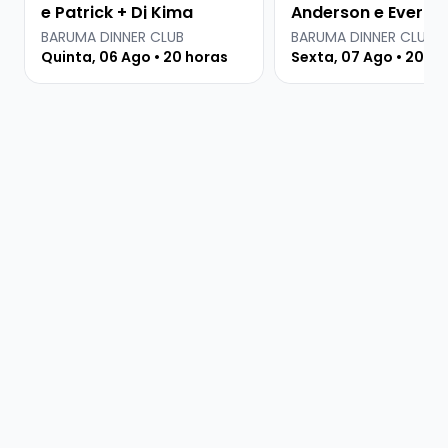
e Patrick + Dj Kima
Anderson e Everton
Martins
BARUMA DINNER CLUB
BARUMA DINNER CLUB
Quinta, 06 Ago • 20 horas
Sexta, 07 Ago • 20 ho