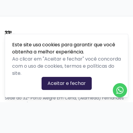
Este site usa cookies para garantir que você
Porto Alegre em Cena é um festival internacional de
obtenha a melhor experiência.
teatro realizado pela Secretaria Municipal de Cultura de
Ao clicar em "Aceitar e fechar" você concorda
Porto Alegre há 32 anos.
Mais do que um festival é um movimento cultural que
com o uso de cookies, termos e políticas do
atravessa gerações, conecta artistas e público, e reafirma,
site.
ano após ano, a potência do encontro da cidade com a
Aceitar e fechar
arte.
Sede do 32º Porto Alegre Em Cena, (Alameda) Fernandes
Vieira, 524/301 - Bom Fim
PLATAFORMA POR
Precisa de ajuda?