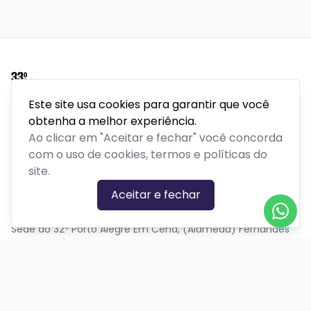
Este site usa cookies para garantir que você
Porto Alegre em Cena é um festival internacional de
obtenha a melhor experiência.
teatro realizado pela Secretaria Municipal de Cultura de
Ao clicar em "Aceitar e fechar" você concorda
Porto Alegre há 32 anos.
Mais do que um festival é um movimento cultural que
com o uso de cookies, termos e políticas do
atravessa gerações, conecta artistas e público, e reafirma,
site.
ano após ano, a potência do encontro da cidade com a
Aceitar e fechar
arte.
Sede do 32º Porto Alegre Em Cena, (Alameda) Fernandes
Vieira, 524/301 - Bom Fim
PLATAFORMA POR
Precisa de ajuda?