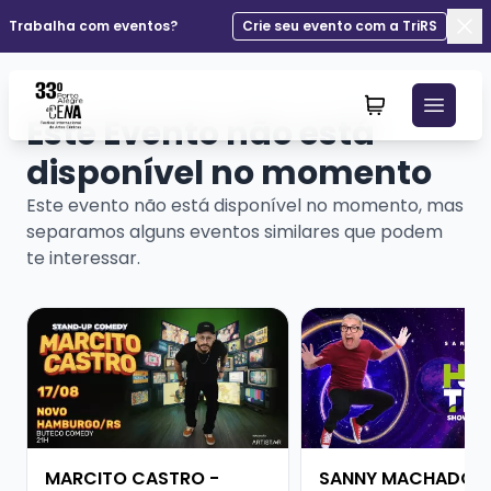
Trabalha com eventos?
Crie seu evento com a TriRS
Fec
Este Evento não está
disponível no momento
Este evento não está disponível no momento, mas
separamos alguns eventos similares que podem
te interessar.
Veja mais sobre MARCITO CASTRO - STANDUP COME
Veja mais sobre SAN
MARCITO CASTRO -
SANNY MACHADO -