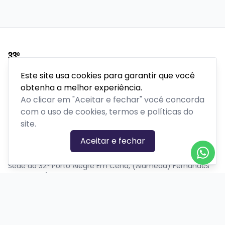
Este site usa cookies para garantir que você
Porto Alegre em Cena é um festival internacional de
obtenha a melhor experiência.
teatro realizado pela Secretaria Municipal de Cultura de
Ao clicar em "Aceitar e fechar" você concorda
Porto Alegre há 32 anos.
Mais do que um festival é um movimento cultural que
com o uso de cookies, termos e políticas do
atravessa gerações, conecta artistas e público, e reafirma,
site.
ano após ano, a potência do encontro da cidade com a
Aceitar e fechar
arte.
Sede do 32º Porto Alegre Em Cena, (Alameda) Fernandes
Vieira, 524/301 - Bom Fim
PLATAFORMA POR
Precisa de ajuda?