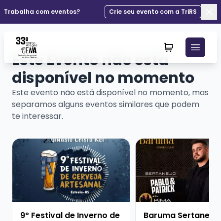
Trabalha com eventos?
Crie seu evento com a TriRS
Fec
Este Evento não está
disponível no momento
Este evento não está disponível no momento, mas
separamos alguns eventos similares que podem
te interessar.
Veja mais sobre 9º Festival de Inverno de Cerveja Art
Veja mais sobre Barum
9º Festival de Inverno de
Baruma Sertanejo 